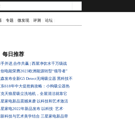
器
专题
微发现
评测
论坛
|
|
|
|
|
每日推荐
携手并进,合作共赢 | 西屋净饮水千万级战
世创电能荣膺2023欧洲能源转型“领导者”
森发布全新G5 Detect无绳吸尘器 黑科技不
京东618年中大促抢购攻略：小狗吸尘器热
莱克天狼星吸尘洗地机，全屋清洁就靠它
三星家电新品震撼来袭 以科技和艺术激活
星家电2022年新品发布 以科技· 艺术·
创新科技与艺术美学结合 三星家电新品带