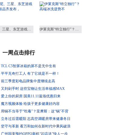
索尼、三星、东芝游戏电视新品齐发布，
伊莱克斯“特立独行”？高端冰洗逆势不
一周点击排行
TCL C5智屏冰箱的屏不是无中生有
平平无奇打工人 有了它就是不一样！
前三季度彩电品牌集中度继续走高
又到剁手时 这些宝物让生活幸福感MAX
爱上你的厨房 国美11.11返场优惠归来
魔方视频体验 给孩子更多健康好内容
用锅不当等于“吃毒”？亚摩斯：这“锅”不背
立冬过后需暖阳 志高空调暖房带来健康冬日
坚守与革新 看万和如何在新时代中乘风破浪
广州国美预约OPPO新机“闪店送”快人一步