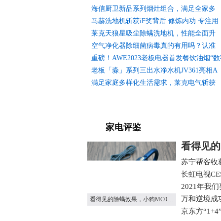
海信厨卫新品系列烟灶组合，满足全家多
马赫洗地机斩获iF奖背后 修炼内功 专注用
莱克天狼星吸尘除螨洗地机，性能全面升
空气净化器除细菌病毒真的有用吗？认准
重磅！AWE2023老板电器首发餐饮油烟“
老板「淼」系列三出水净水机JV361亮相A
满足家庭多样化生活需求，莱克电气斩获
家电评鉴
看得见的
苏宁帮客收
长虹电视C
2021年我
万和逆境成
看得见的除螨效果，小狗MC05除螨仪使用报告
京东方“1+