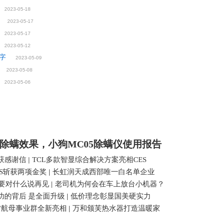
2023-05-18
2023-05-17
2023-05-17
2023-05-12
数字
2023-05-09
2023-05-08
2023-05-06
除螨效果，小狗MC05除螨仪使用报告
获感谢信
|
TCL多款智显综合解决方案亮相CES
ES斩获两项金奖
|
长虹润天成西部唯一白名单企业
们要对什么说再见
|
老司机为何会在车上放台小机器？
功的背后 是全面升级
|
低价理念彰显国美硬实力
4”航母事业群全新亮相
|
万和颁芙热水器打造温暖家